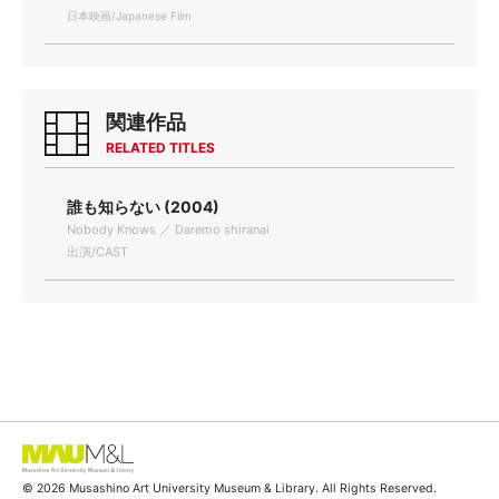
日本映画/Japanese Film
関連作品
RELATED TITLES
誰も知らない (2004)
Nobody Knows ／ Daremo shiranai
出演/CAST
© 2026 Musashino Art University Museum & Library. All Rights Reserved.