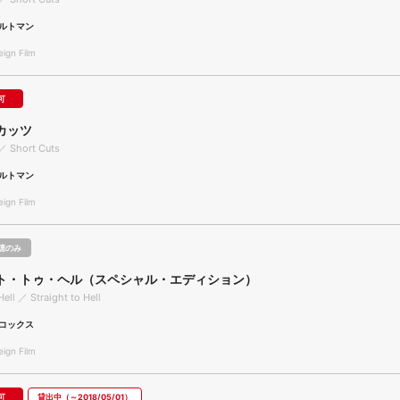
ルトマン
gn Film
可
カッツ
／ Short Cuts
ルトマン
gn Film
聴のみ
ト・トゥ・ヘル（スペシャル・エディション）
Hell ／ Straight to Hell
コックス
gn Film
可
貸出中（～2018/05/01）