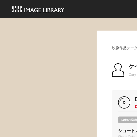
映像作品デー
ケ
Cary
LD館内視聴
ショート
Short Cuts 