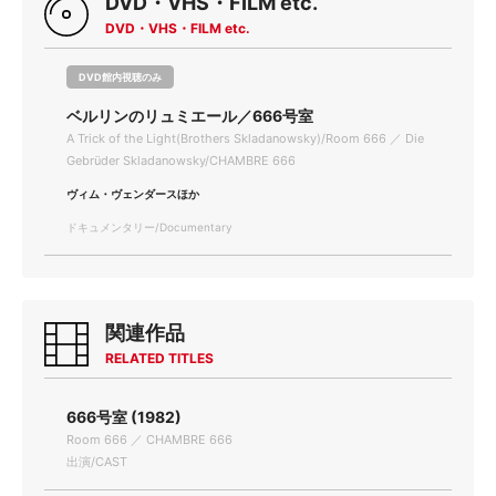
DVD・VHS・FILM etc.
DVD・VHS・FILM etc.
DVD館内視聴のみ
ベルリンのリュミエール／666号室
A Trick of the Light(Brothers Skladanowsky)/Room 666 ／ Die
Gebrüder Skladanowsky/CHAMBRE 666
ヴィム・ヴェンダースほか
ドキュメンタリー/Documentary
関連作品
RELATED TITLES
666号室 (1982)
Room 666 ／ CHAMBRE 666
出演/CAST