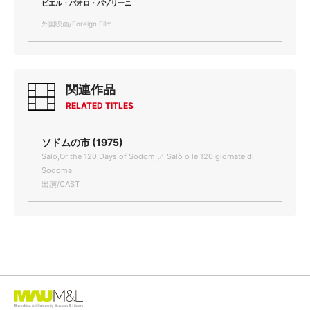
ピエル・パオロ・パゾリーニ
外国映画/Foreign Film
関連作品
RELATED TITLES
ソドムの市 (1975)
Salo,Or the 120 Days of Sodom ／ Salò o le 120 giornate di
Sodoma
出演/CAST