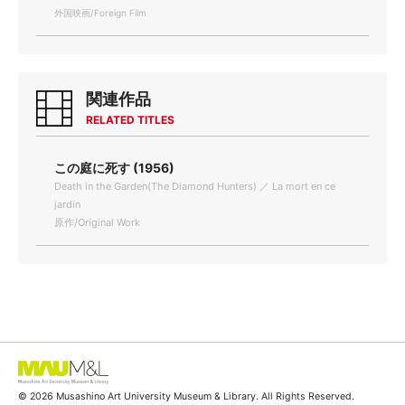
外国映画/Foreign Film
関連作品
RELATED TITLES
この庭に死す (1956)
Death in the Garden(The Diamond Hunters) ／ La mort en ce
jardin
原作/Original Work
© 2026 Musashino Art University Museum & Library. All Rights Reserved.