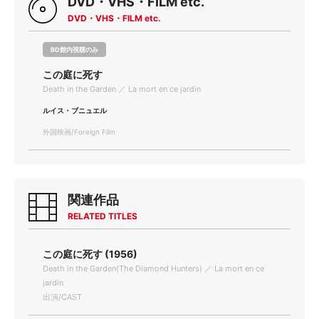
DVD・VHS・FILM etc.
DVD・VHS・FILM etc.
BD館内視聴のみ
この庭に死す
Death in the Garden ／ La mort en ce jardin
ルイス・ブニュエル
外国映画/Foreign Film
関連作品
RELATED TITLES
この庭に死す (1956)
Death in the Garden(The Diamond Hunters) ／ La mort en ce
jardin
出演/CAST