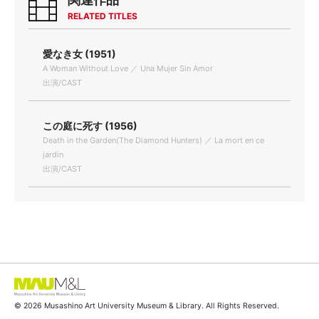
RELATED TITLES
愛なき女 (1951)
A Woman Without Love ／ Una Mujer Sin Amor
出演/CAST
この庭に死す (1956)
Death in the Garden(The Diamond Hunters) ／ La mort en ce
jardin
出演/CAST
© 2026 Musashino Art University Museum & Library. All Rights Reserved.