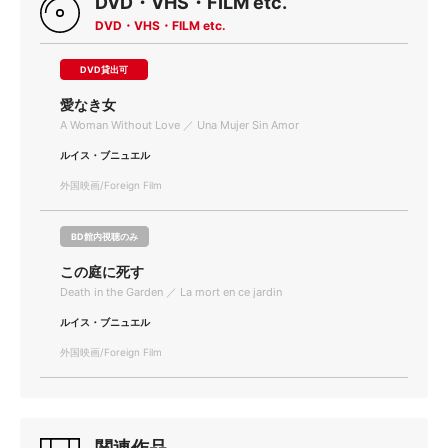
DVD・VHS・FILM etc.
DVD・VHS・FILM etc.
DVD貸出可
愛なき女
A Woman Without Love ／ Una Mujer Sin Amor
ルイス・ブニュエル
外国映画/Foreign Film
BD館内視聴のみ
この庭に死す
Death in the Garden ／ La mort en ce jardin
ルイス・ブニュエル
外国映画/Foreign Film
関連作品