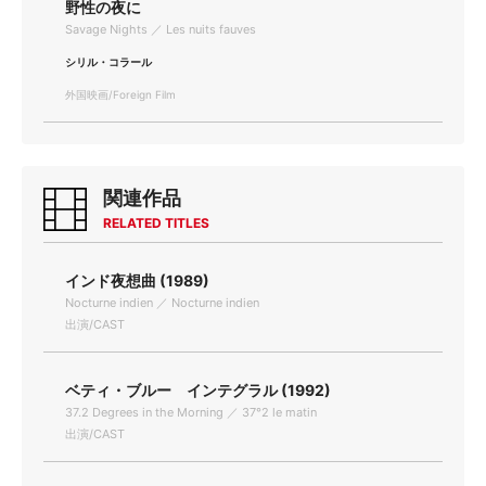
野性の夜に
Savage Nights ／ Les nuits fauves
シリル・コラール
外国映画/Foreign Film
関連作品
RELATED TITLES
インド夜想曲 (1989)
Nocturne indien ／ Nocturne indien
出演/CAST
ベティ・ブルー インテグラル (1992)
37.2 Degrees in the Morning ／ 37°2 le matin
出演/CAST