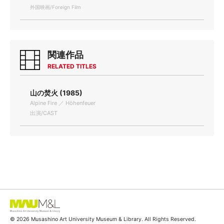
外国映画/Foreign Film
関連作品
RELATED TITLES
山の焚火 (1985)
Alpine Fire ／ Höhenfeuer
出演/CAST
© 2026 Musashino Art University Museum & Library. All Rights Reserved.