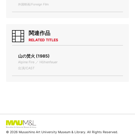
外国映画/Foreign Film
関連作品
RELATED TITLES
山の焚火 (1985)
Alpine Fire ／ Höhenfeuer
出演/CAST
© 2026 Musashino Art University Museum & Library. All Rights Reserved.