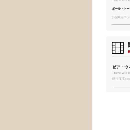
ポール・トー
外国映画/Forei
R
ゼア・ウィ
There Will 
総指揮/Execu