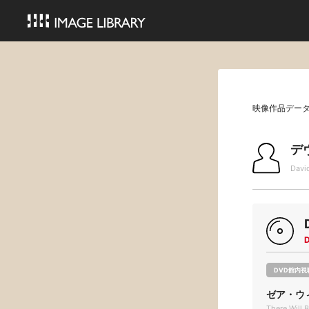
映像作品デー
デ
Davi
DVD館内視
ゼア・ウ
There Will 