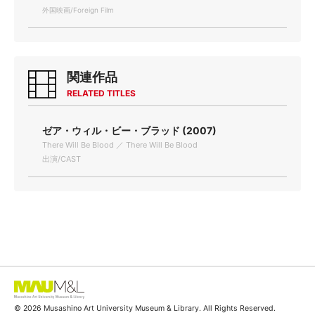
外国映画/Foreign Film
関連作品
RELATED TITLES
ゼア・ウィル・ビー・ブラッド (2007)
There Will Be Blood ／ There Will Be Blood
出演/CAST
© 2026 Musashino Art University Museum & Library. All Rights Reserved.