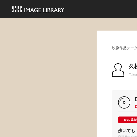
映像作品デー
久
Take
DVD貸出
歩いても
Still Walki