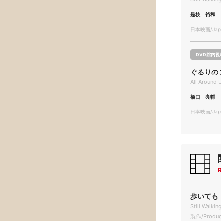
是枝 裕和
日本映画/Japa
DVD館内視
ぐるりの
All Around 
橋口 亮輔
日本映画/Japa
R
歩いても 
Still Walki
製作/Produc