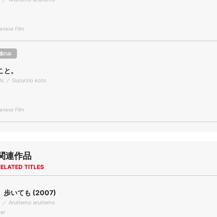
nese Film
聴のみ
こと。
Us ／ Gururino koto
nese Film
関連作品
ELATED TITLES
歩いても (2007)
ng ／ Aruitemo aruitemo
er