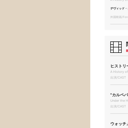
デヴィッド・
外国映画/Forei
R
ヒストリー
A History o
出演/CAST
"カルペ
Under the 
出演/CAST
ウォッチメ