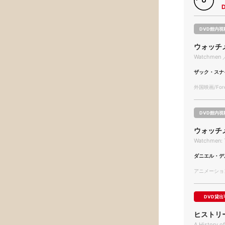
DVD館内視
ウォッチ
Watchmen 
ザック・スナ
外国映画/Forei
DVD館内視
ウォッチ
Watchmen: T
ダニエル・デ
アニメーション/
DVD貸出
ヒストリ
A History o