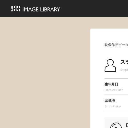
映像作品デー
ス
Step
生年月日
Date of Birth
出身地
Birth Place