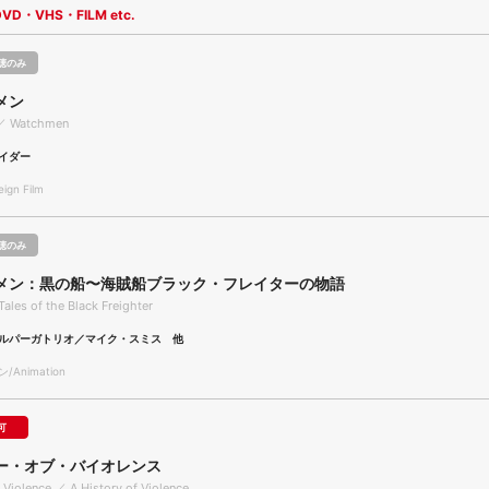
DVD・VHS・FILM etc.
聴のみ
メン
／ Watchmen
イダー
gn Film
聴のみ
メン：黒の船〜海賊船ブラック・フレイターの物語
ales of the Black Freighter
ルパーガトリオ／マイク・スミス 他
Animation
可
ー・オブ・バイオレンス
f Violence ／ A History of Violence