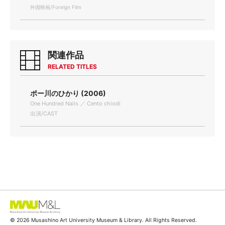
外国映画/Foreign Film
関連作品
RELATED TITLES
ポー川のひかり (2006)
One Hundred Nails ／ Cento chiodi
出演/CAST
© 2026 Musashino Art University Museum & Library. All Rights Reserved.