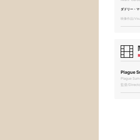
ダドリー・マ
映像作品/Visua
R
Plague S
Plague Sum
監督/Directo