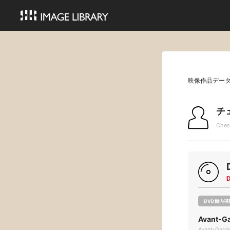
映像作品デー
チ
Ches
DVD館内視
Avant-G
Avant-Gard