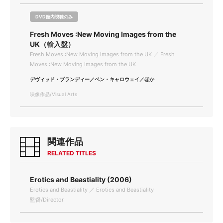
DVD館内視聴のみ
Fresh Moves :New Moving Images from the
UK（輸入盤）
Fresh Moves :New Moving Images from the UK ／ Fresh
Moves :New Moving Images from the UK
デヴィッド・ブランディー／ベン・キャロウェイ／ほか
映像作品/Visual Arts
関連作品
RELATED TITLES
Erotics and Beastiality (2006)
Erotics and Beastiality ／ Erotics and Beastiality
監督/Director