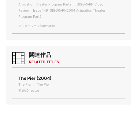
Animation Theater Program Part2 ／ SIGGRAPH Video
Review Issue 149: SIGGRAPH2004 Animation Theater
Program Part2
アニメーション/Animation
関連作品
RELATED TITLES
The Pier (2004)
The Pier ／ The Pier
監督/Director