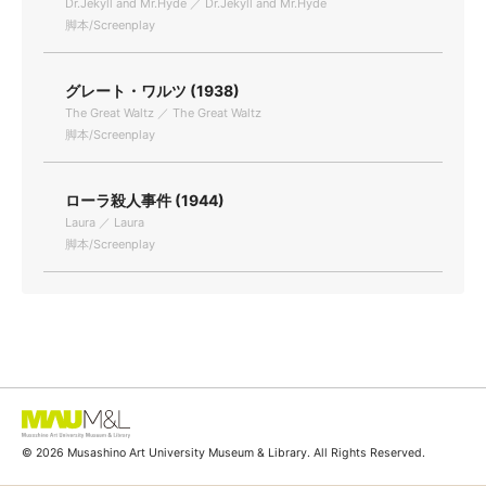
Dr.Jekyll and Mr.Hyde ／ Dr.Jekyll and Mr.Hyde
脚本/Screenplay
グレート・ワルツ (1938)
The Great Waltz ／ The Great Waltz
脚本/Screenplay
ローラ殺人事件 (1944)
Laura ／ Laura
脚本/Screenplay
© 2026 Musashino Art University Museum & Library. All Rights Reserved.