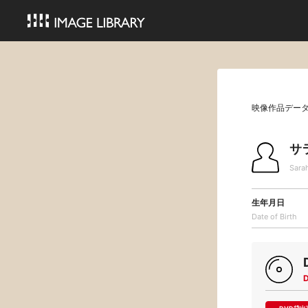
映像作品デー
サ
Sara
生年月日
Date of Birth