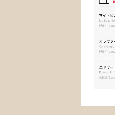
R
マイ・ビュ
My Beautifu
製作/Produc
カラヴァッ
Caravaggio
製作/Produc
エドワードⅡ
Edward Ⅱ ／
総指揮/Execu