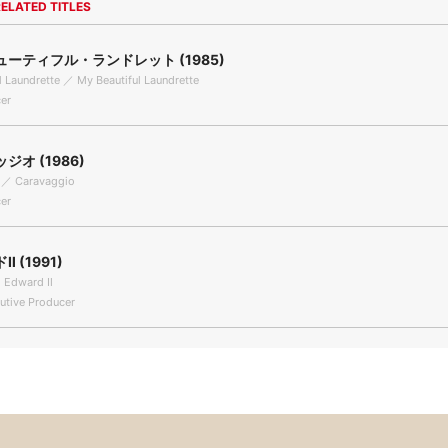
ELATED TITLES
ーティフル・ランドレット (1985)
l Laundrette ／ My Beautiful Laundrette
er
ジオ (1986)
 ／ Caravaggio
er
 (1991)
 Edward Ⅱ
tive Producer