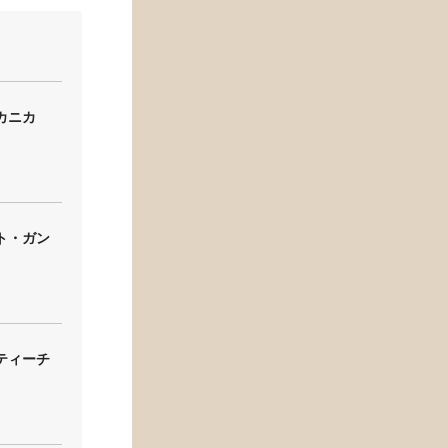
カニカ
ト・ガン
ティーチ