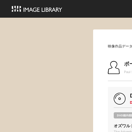
映像作品デー
ポ
Paul
DVD館内視
オズワル
The Adventu