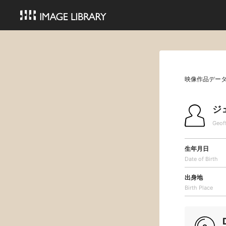
映像作品デー
ジ
Geof
生年月日
Date of Birth
出身地
Birth Place