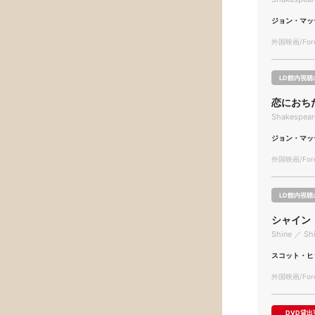
ジョン・マッ
外国映画/Forei
LD館内視聴
恋におち
Shakespeare
ジョン・マッ
外国映画/Forei
LD館内視聴
シャイン
Shine ／ Sh
スコット・ヒ
外国映画/Forei
DVD貸出