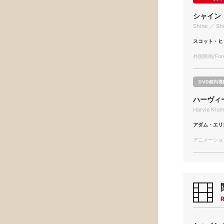
シャイン
Shine ／ Sh
スコット・ヒ
外国映画/Forei
DVD館内視
ハーヴィ
Harvie Kru
アダム・エリ
アニメーション/
R