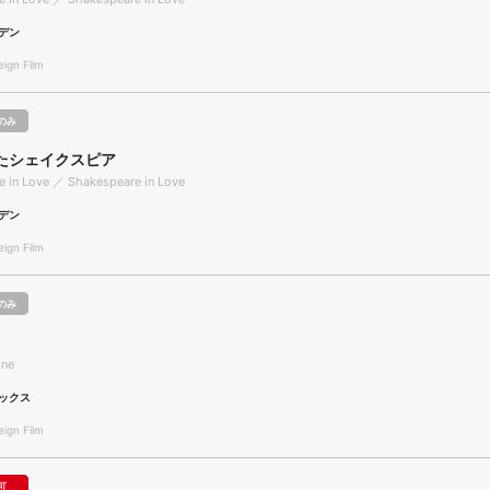
デン
gn Film
のみ
たシェイクスピア
 in Love ／ Shakespeare in Love
デン
gn Film
のみ
ine
ックス
gn Film
可