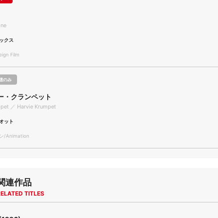
ine
ックス
gn Film
聴のみ
ー・クランペット
mpet ／ Harvie Krumpet
オット
Animation
関連作品
ELATED TITLES