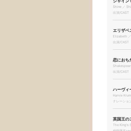
シャイン (
Shine ／ Sh
出演/CAST
エリザベス 
Elizabeth ／
出演/CAST
恋におちた
Shakespeare
出演/CAST
ハーヴィー
Harvie Kru
ナレーション/N
英国王のス
The King's
総指揮/Execu