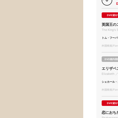
DVD貸出
英国王の
The King's
トム・フーパ
外国映画/Forei
DVD館内視
エリザベ
Elizabeth ／
シェカール・
外国映画/Forei
DVD貸出
恋におち
Shakespeare