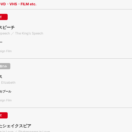
DVD・VHS・FILM etc.
可
スピーチ
 Speech ／ The King's Speech
ー
gn Film
聴のみ
ス
 Elizabeth
カプール
gn Film
可
たシェイクスピア
 in Love ／ Shakespeare in Love