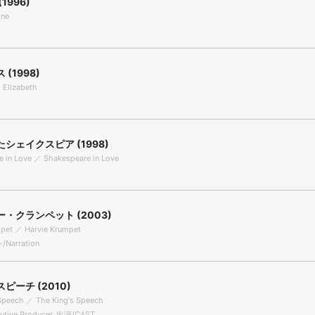
1996)
ine
(1998)
 Elizabeth
シェイクスピア (1998)
 in Love ／ Shakespeare in Love
・クランペット (2003)
mpet ／ Harvie Krumpet
arration
ピーチ (2010)
 Speech ／ The King's Speech
tive Producer, 出演/CAST