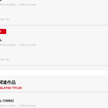
ilou in May) ／ Milou en mai
gn Film
可
ル
ilou in May) ／ Milou en mai
gn Film
関連作品
ELATED TITLES
(1990)
ilou in May) ／ Milou en mai