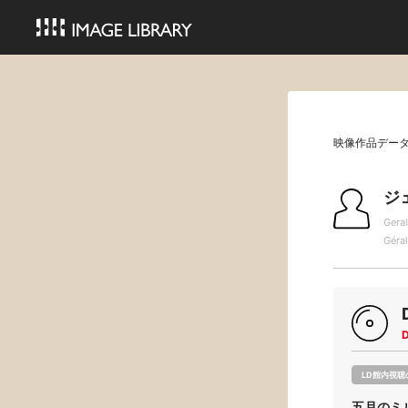
映像作品デー
ジ
Gera
Géra
LD館内視聴
五月のミ