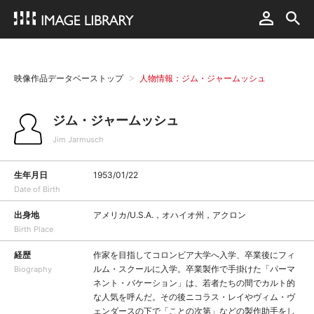
映像作品データベーストップ
人物情報：ジム・ジャームッシュ
ジム・ジャームッシュ
Jim Jarmusch
生年月日
1953/01/22
Date of Birth
出身地
アメリカ/U.S.A.，オハイオ州，アクロン
Birth Place
経歴
作家を目指してコロンビア大学へ入学、卒業後にフィ
ルム・スクールに入学。卒業製作で手掛けた「パーマ
Biography
ネント・バケーション」は、若者たちの間でカルト的
な人気を呼んだ。その後ニコラス・レイやヴィム・ヴ
ェンダースの下で「ことの次第」などの製作助手をし