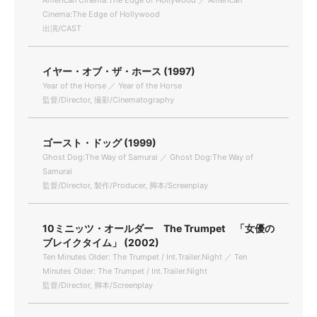
American Cinema:The Edge of Hollywood ／ American
Cinema:The Edge of Hollywood
出演/CAST
イヤー・オブ・ザ・ホース (1997)
Year of the Horse ／ Year of the Horse
監督/Director, 撮影/Cinematography
ゴースト・ドッグ (1999)
Ghost Dog:The Way of Samurai ／ Ghost Dog:The Way of
Samurai
監督/Director, 製作/Producer, 脚本/Screenplay
10ミニッツ・オールダー The Trumpet 「女優の
ブレイクタイム」 (2002)
Ten Minutes Older: The Trumpet / Int.Trailer.Night ／ Ten
Minutes Older: The Trumpet / Int.Trailer.Night
監督/Director, 脚本/Screenplay