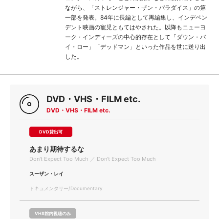
ながら、「ストレンジャー・ザン・パラダイス」の第
一部を発表。84年に長編として再編集し、インデペン
デント映画の寵児ともてはやされた。以降もニューヨ
ーク・インディーズの中心的存在として「ダウン・バ
イ・ロー」「デッドマン」といった作品を世に送り出
した。
DVD・VHS・FILM etc.
DVD・VHS・FILM etc.
DVD貸出可
あまり期待するな
Don't Expect Too Much ／ Don't Expect Too Much
スーザン・レイ
ドキュメンタリー/Documentary
VHS館内視聴のみ