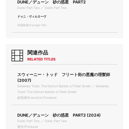
DUNE／デューン 砂の惑星 PART2
Dune: Part Two ／ Dune: Part Two
ドゥニ・ヴィルヌーヴ
外国映画/Foreign Film
関連作品
RELATED TITLES
スウィーニー・トッド フリート街の悪魔の理髪師
(2007)
Sweeney Todd: The Demon Barber of Fleet Street ／ Sweeney
Todd: The Demon Barber of Fleet Street
総指揮/Executive Producer
DUNE／デューン 砂の惑星 PART2 (2024)
Dune: Part Two ／ Dune: Part Two
製作/Producer