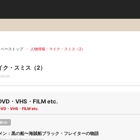
タベーストップ
人物情報：マイク・スミス（2）
イク・スミス（2）
 Smith
DVD・VHS・FILM etc.
DVD・VHS・FILM etc.
聴のみ
メン：黒の船〜海賊船ブラック・フレイターの物語
ales of the Black Freighter