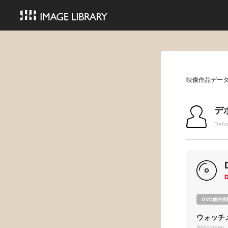
映像作品デー
デ
Debo
DVD館内視
ウォッチ
Watchmen 