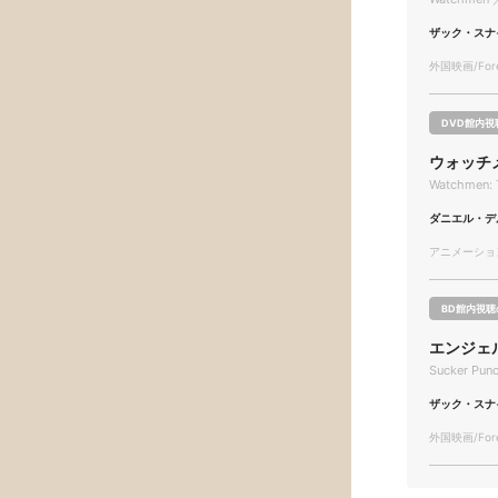
ザック・スナ
外国映画/Forei
DVD館内視
ウォッチ
Watchmen: T
ダニエル・デ
アニメーション/
BD館内視聴
エンジェ
Sucker Pun
ザック・スナ
外国映画/Forei