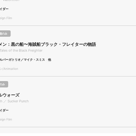
イダー
gn Film
聴のみ
メン：黒の船〜海賊船ブラック・フレイターの物語
ales of the Black Freighter
ルパーガトリオ／マイク・スミス 他
Animation
のみ
ルウォーズ
ch ／ Sucker Punch
イダー
gn Film