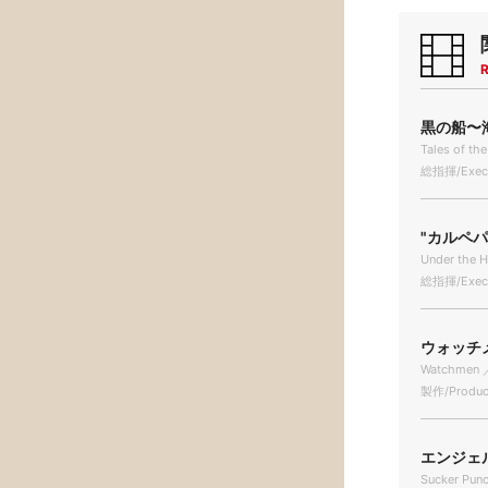
R
黒の船〜海
Tales of the
総指揮/Execu
"カルペ
Under the 
総指揮/Execu
ウォッチメ
Watchmen 
製作/Produc
エンジェル
Sucker Pun