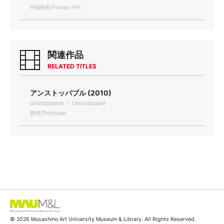
外国映画/Foreign Film
関連作品
RELATED TITLES
アンストッパブル (2010)
Unstoppable ／ Unstoppable
製作/Producer
© 2026 Musashino Art University Museum & Library. All Rights Reserved.