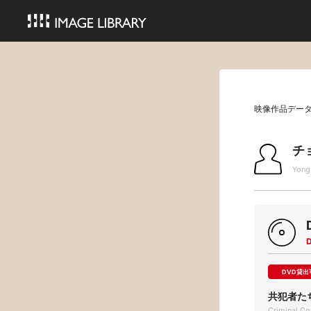
映像作品デー
チ
Yong
DVD貸出
共犯者た
Criminal 