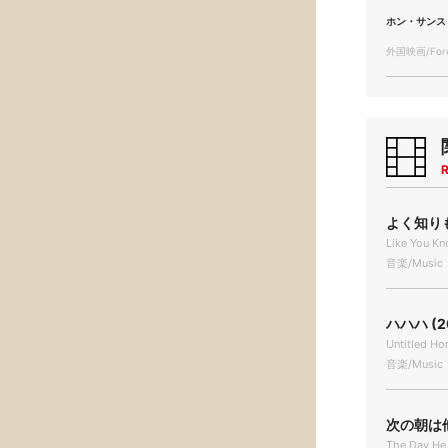
ホン・サンス
外国映画/Forei
R
よく知りも
Like You 
音楽/Music
ハハハ (2
Untitled 
音楽/Music
次の朝は他人
The Day He