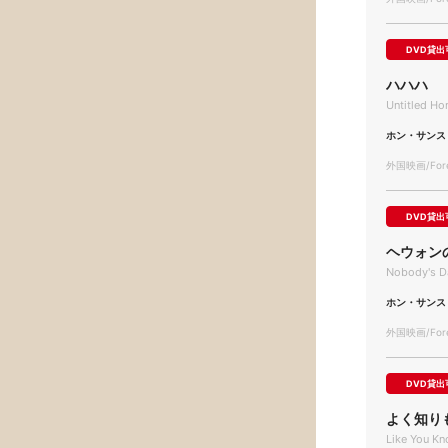
DVD貸出
ハハハ
Untitled H
ホン・サンス
外国映画/Forei
DVD貸出
ヘウォン
Nobody's D
ホン・サンス
外国映画/Forei
DVD貸出
よく知り
Like You K