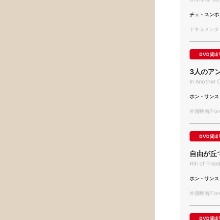
チェ・スンホ
ドキュメンタリー
DVD貸出
3人のア
In Another 
ホン・サンス
外国映画/Forei
DVD貸出
自由が丘
Hill of Fre
ホン・サンス
外国映画/Forei
DVD貸出