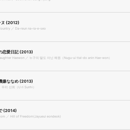
 (2012)
Country ／ Da-reun na-ra-e-seo
恋愛日記 (2013)
Daughter Haewon ／ 누구의 딸도 아닌 해원（Nugu-ui ttal-do anin Hae-won）
嫌ななめ (2013)
 ／ 우리 선희（U ri Sunhi）
(2014)
edom ／ Hill of Freedom(Jayueui eondeok)