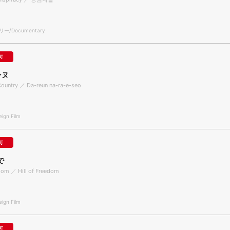
/Documentary
可
ンヌ
Country ／ Da-reun na-ra-e-seo
gn Film
可
で
edom ／ Hill of Freedom
gn Film
可