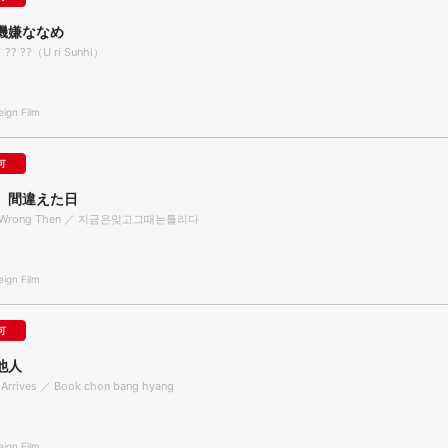
機嫌ななめ
／ ?? ??（U ri Sunhi）
gn Film
可
 間違えた日
w, Wrong Then ／ 지금은맞고그때는틀리다
gn Film
可
他人
 Arrives ／ Book chon bang hyang
gn Film