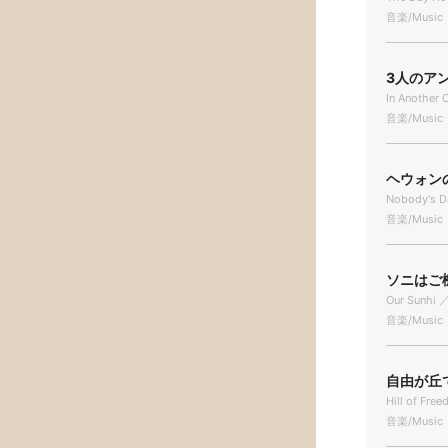
音楽/Music
3人のアンヌ
In Another 
音楽/Music
ヘウォンの
Nobody's 
音楽/Music
ソニはご機
Our Sunhi
音楽/Music
自由が丘で 
Hill of Fre
音楽/Music