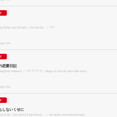
可
ong Sang-soo Project（Ha Ha Ha） ／ ???
gn Film
可
の恋愛日記
aughter Haewon ／ ??? ?? ?? ??（Nugu-ui ttal-do anin Hae-won）
gn Film
可
もしないくせに
now It All（You Don't Even Know） ／ Jal aljido mothamyeonseo