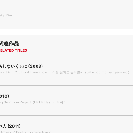
gn Film
関連作品
ELATED TITLES
しないくせに (2009)
Know It All（You Don't Even Know） ／ 잘 알지도 못하면서（Jal aljido mothamyeonseo）
010)
Hong Sang-soo Project（Ha Ha Ha） ／ 하하하
 (2011)
 Arrives ／ Book chon bang hyang