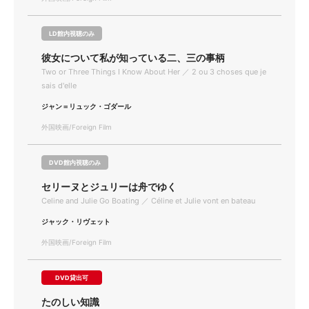
LD館内視聴のみ
彼女について私が知っている二、三の事柄
Two or Three Things I Know About Her ／ 2 ou 3 choses que je
sais d'elle
ジャン＝リュック・ゴダール
外国映画/Foreign Film
DVD館内視聴のみ
セリーヌとジュリーは舟でゆく
Celine and Julie Go Boating ／ Céline et Julie vont en bateau
ジャック・リヴェット
外国映画/Foreign Film
DVD貸出可
たのしい知識