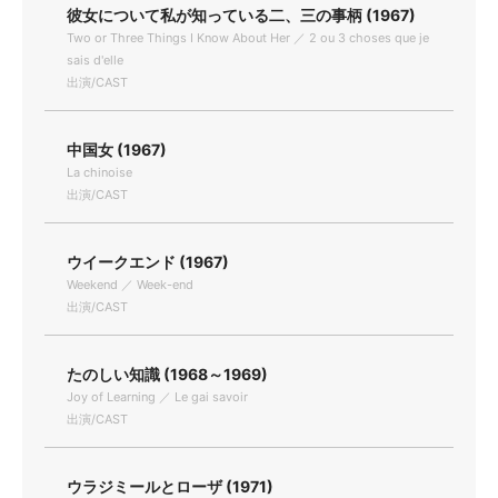
彼女について私が知っている二、三の事柄 (1967)
Two or Three Things I Know About Her ／ 2 ou 3 choses que je
sais d'elle
出演/CAST
中国女 (1967)
La chinoise
出演/CAST
ウイークエンド (1967)
Weekend ／ Week-end
出演/CAST
たのしい知識 (1968～1969)
Joy of Learning ／ Le gai savoir
出演/CAST
ウラジミールとローザ (1971)