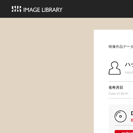
映像作品デー
ハ
Hutc
生年月日
Date of Birth