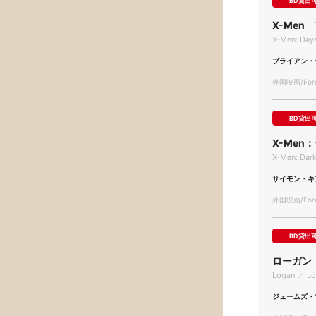
BD貸出
X-Me
X-Men: Days
ブライアン・
外国映画/Forei
BD貸出
X-Me
X-Men: Dar
サイモン・キ
外国映画/Forei
BD貸出
ローガン
Logan ／ L
ジェームズ・