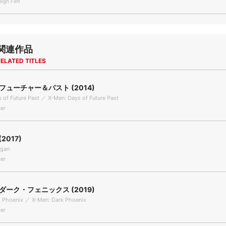
gn Film
関連作品
ELATED TITLES
 フューチャー＆パスト (2014)
 of Future Past ／ X-Men: Days of Future Past
er
2017)
ogan
er
：ダーク・フェニックス (2019)
k Phoenix ／ X-Men: Dark Phoenix
er