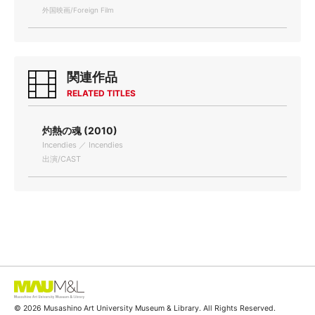
外国映画/Foreign Film
関連作品
RELATED TITLES
灼熱の魂 (2010)
Incendies ／ Incendies
出演/CAST
© 2026 Musashino Art University Museum & Library. All Rights Reserved.