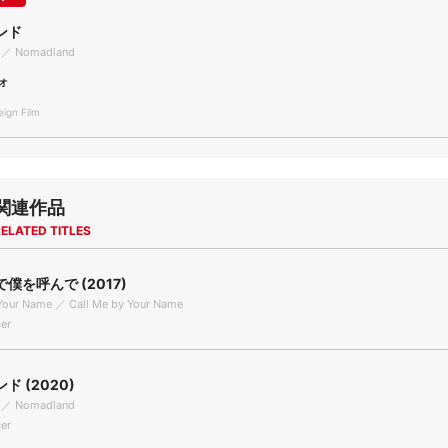
ンド
 ／ Nomadland
オ
gn Film
関連作品
ELATED TITLES
僕を呼んで (2017)
 Your Name ／ Call Me by Your Name
er
ド (2020)
 ／ Nomadland
er