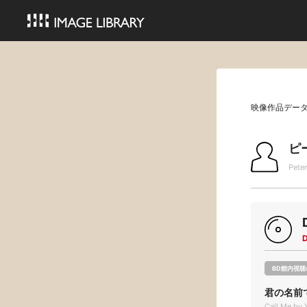
映像作品デー
ピ
Pete
BD館内視聴
君の名前
Call Me by