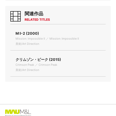
関連作品
RELATED TITLES
M:I-2 (2000)
Mission: Impossible II ／ Mission: Impossible II
美術/Art Direction
クリムゾン・ピーク (2015)
Crimson Peak ／ Crimson Peak
美術/Art Direction