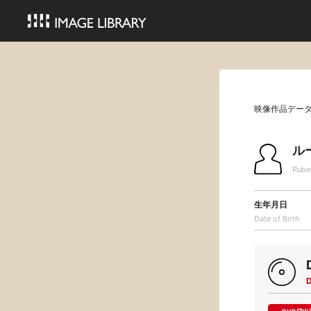
映像作品デー
ル
Rube
生年月日
Date of Birth