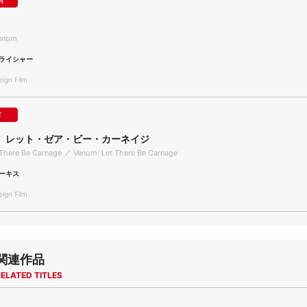
可
enom
ライシャー
gn Film
可
 レット・ゼア・ビー・カーネイジ
There Be Carnage ／ Venom: Let There Be Carnage
ーキス
gn Film
関連作品
ELATED TITLES