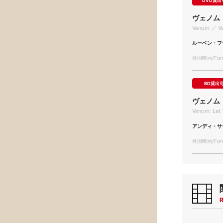
DVD貸出
ヴェノム
Venom ／ V
ルーベン・フ
外国映画/Forei
BD貸出
ヴェノム
Venom: Let 
アンディ・サ
外国映画/Forei
R