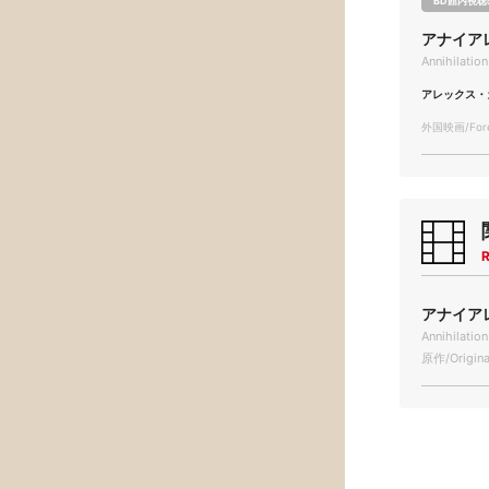
BD館内視聴
アナイア
Annihilation
アレックス・
外国映画/Forei
R
アナイアレ
Annihilation
原作/Origina