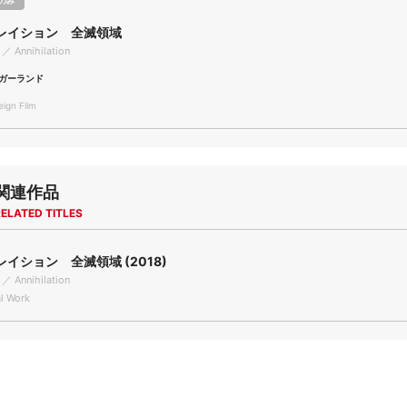
のみ
レイション 全滅領域
 ／ Annihilation
ガーランド
gn Film
関連作品
ELATED TITLES
イション 全滅領域 (2018)
 ／ Annihilation
l Work