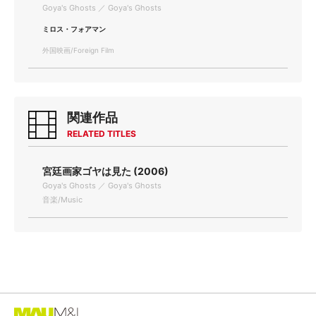
Goya's Ghosts ／ Goya's Ghosts
ミロス・フォアマン
外国映画/Foreign Film
関連作品
RELATED TITLES
宮廷画家ゴヤは見た (2006)
Goya's Ghosts ／ Goya's Ghosts
音楽/Music