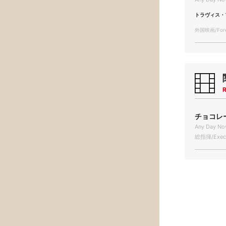
トラヴィス・
外国映画/Forei
R
チョコレー
Any Day No
総指揮/Execu