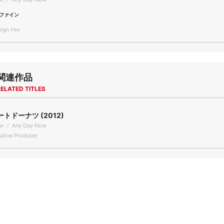
ファイン
gn Film
関連作品
ELATED TITLES
トドーナツ (2012)
w ／ Any Day Now
tive Producer