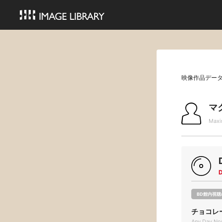
映像作品デー
マ
Maxi
BD館内視聴
チョコレ
Any Day No