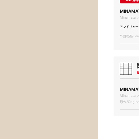
DVD貸出
MINAM
Minamata 
アンドリュー
外国映画/Forei
R
MINAMA
Minamata 
原作/Origina