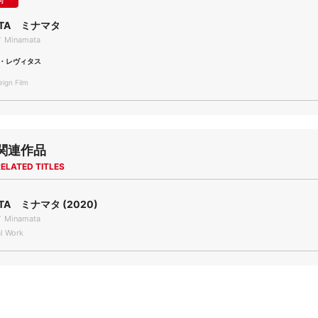
可
ATA ミナマタ
／ Minamata
・レヴィタス
gn Film
関連作品
ELATED TITLES
TA ミナマタ (2020)
／ Minamata
l Work