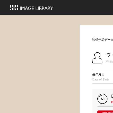
映像作品デー
ウ
Will
生年月日
Date of Birth