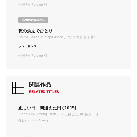
外国映画/Foreign Film
DVD館内視聴のみ
夜の浜辺でひとり
On the Beach at Night Alone ／ 밤의 해변에서 혼자
ホン・サンス
外国映画/Foreign Film
関連作品
RELATED TITLES
正しい日 間違えた日 (2015)
Right Now, Wrong Then ／ 지금은맞고그때는틀리다
録音/Sound Mixing