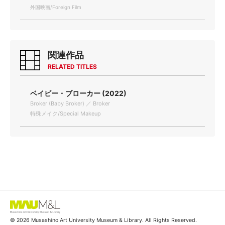
外国映画/Foreign Film
関連作品
RELATED TITLES
ベイビー・ブローカー (2022)
Broker (Baby Broker) ／ Broker
特殊メイク/Special Makeup
© 2026 Musashino Art University Museum & Library. All Rights Reserved.