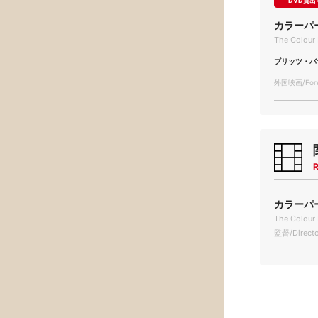
DVD貸出
カラーパ
The Colour 
ブリッツ・バ
外国映画/Forei
R
カラーパー
The Colour 
監督/Directo