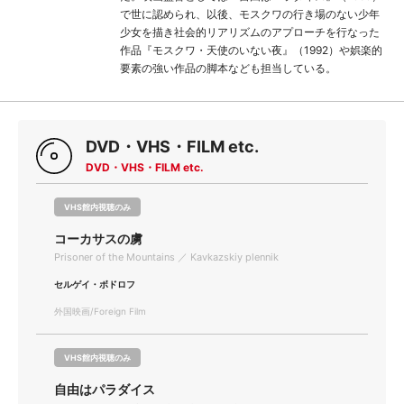
で世に認められ、以後、モスクワの行き場のない少年
少女を描き社会的リアリズムのアプローチを行なった
作品『モスクワ・天使のいない夜』（1992）や娯楽的
要素の強い作品の脚本なども担当している。
DVD・VHS・FILM etc.
DVD・VHS・FILM etc.
VHS館内視聴のみ
コーカサスの虜
Prisoner of the Mountains ／ Kavkazskiy plennik
セルゲイ・ボドロフ
外国映画/Foreign Film
VHS館内視聴のみ
自由はパラダイス