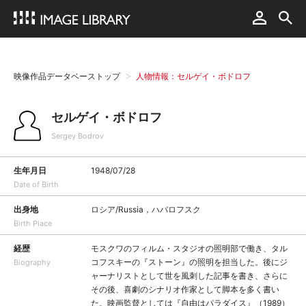
映像作品データベーストップ
人物情報：セルゲイ・ボドロフ
セルゲイ・ボドロフ
Sergey Bodrov
生年月日
1948/07/28
Date of Birth
出身地
ロシア/Russia，ハバロフスク
Birth Place
経歴
モスクワのフィルム・スタジオの照明部で働き、タル
コフスキーの『ストーン』の照明を担当した。後にジ
Biography
ャーナリストとして世を風刺した記事を書き、さらに
その後、喜劇のシナリオ作家として脚本を多く書い
た。映画監督としては『自由はパラダイス』（1989）