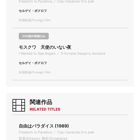
Freedom Is Paradise ／ Сэр-Свовола Зто рай
セルゲイ・ボドロフ
外国映画/Foreign Film
VHS館内視聴のみ
モスクワ 天使のいない夜
I Wanted to See Angels ／ Я Хотепа Увидеть Ангепов
セルゲイ・ボドロフ
外国映画/Foreign Film
関連作品
RELATED TITLES
自由はパラダイス (1989)
Freedom Is Paradise ／ Сэр-Свовола Зто рай
監督/Director, 脚本/Screenplay