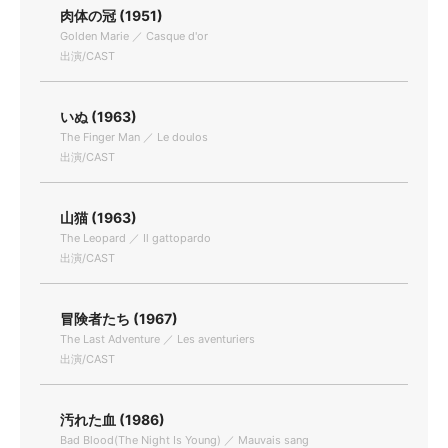
肉体の冠 (1951)
Golden Marie ／ Casque d'or
出演/CAST
いぬ (1963)
The Finger Man ／ Le doulos
出演/CAST
山猫 (1963)
The Leopard ／ Il gattopardo
出演/CAST
冒険者たち (1967)
The Last Adventure ／ Les aventuriers
出演/CAST
汚れた血 (1986)
Bad Blood(The Night Is Young) ／ Mauvais sang