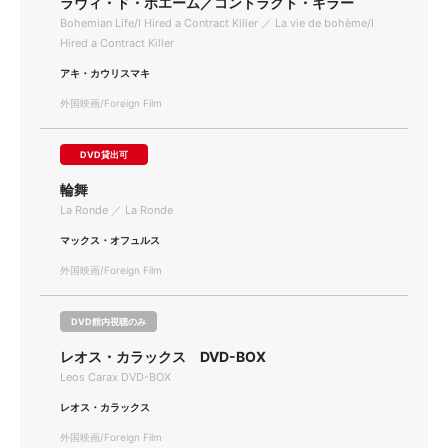
ラヴィ・ド・ボエーム／コントラクト・キラー
Bohemian Life/I Hired a Contract Killer ／ La vie de bohème/I
Hired a Contract Killer
アキ・カウリスマキ
外国映画/Foreign Film
DVD貸出可
輪舞
La Ronde ／ La Ronde
マックス・オフュルス
外国映画/Foreign Film
DVD館内視聴のみ
レオス・カラックス DVD-BOX
Leos Carax DVD-BOX
レオス・カラックス
外国映画/Foreign Film