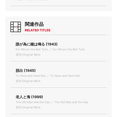
関連作品
RELATED TITLES
誰が為に鐘は鳴る (1943)
For Whom the Bell Tolls ／ For Whom the Bell Tolls
原作/Original Work
脱出 (1945)
To Have and Have Not ／ To Have and Have Not
原作/Original Work
老人と海 (1999)
The Old Man and the Sea ／ The Old Man and the Sea
原作/Original Work