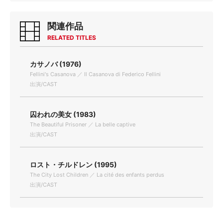
関連作品
RELATED TITLES
カサノバ (1976)
Fellini's Casanova ／ Il Casanova di Federico Fellini
出演/CAST
囚われの美女 (1983)
The Beautiful Prisoner ／ La belle captive
出演/CAST
ロスト・チルドレン (1995)
The City Lost Children ／ La cité des enfants perdus
出演/CAST