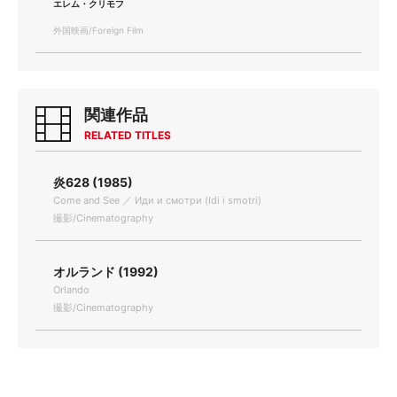
エレム・クリモフ
外国映画/Foreign Film
関連作品
RELATED TITLES
炎628 (1985)
Come and See ／ Иди и смотри (Idi i smotri)
撮影/Cinematography
オルランド (1992)
Orlando
撮影/Cinematography