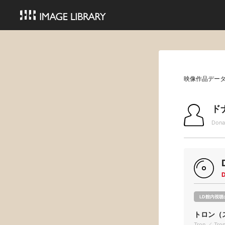
映像作品デー
ド
Dona
LD館内視聴
トロン（
Tron ／ Tro