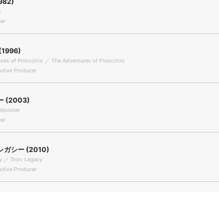
982)
n
er
1996)
res of Pinocchio ／ The Adventures of Pinocchio
tive Producer
(2003)
Monster
er
ガシー (2010)
y ／ Tron: Legacy
tive Producer