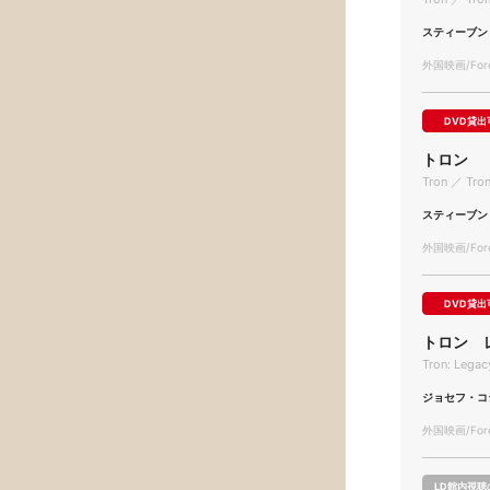
スティーブン
外国映画/Forei
DVD貸出
トロン
Tron ／ Tro
スティーブン
外国映画/Forei
DVD貸出
トロン 
Tron: Legac
ジョセフ・コ
外国映画/Forei
LD館内視聴