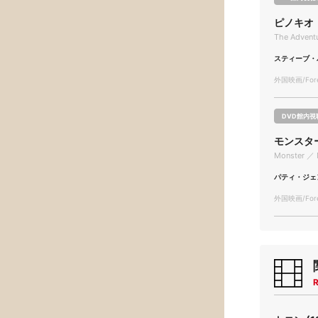
ピノキオ
The Adventu
スティーブ・
外国映画/Forei
DVD館内視
モンスタ
Monster ／ 
パティ・ジェ
外国映画/Forei
R