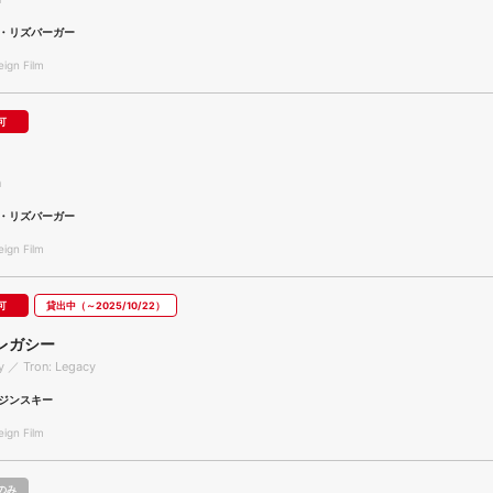
・リズバーガー
gn Film
可
n
・リズバーガー
gn Film
可
貸出中（～2025/10/22）
レガシー
y ／ Tron: Legacy
ジンスキー
gn Film
のみ