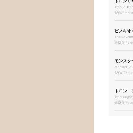
トロン (1
Tron ／ Tro
製作/Produc
ピノキオ (
The Adventu
総指揮/Execu
モンスター 
Monster ／ 
製作/Produc
トロン レ
Tron: Legac
総指揮/Execu