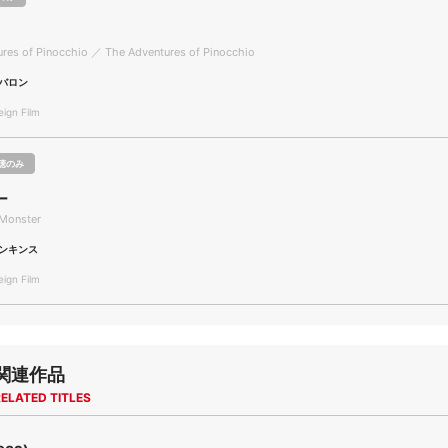
res of Pinocchio ／ The Adventures of Pinocchio
バロン
gn Film
聴のみ
ー
Monster
ンキンス
gn Film
関連作品
ELATED TITLES