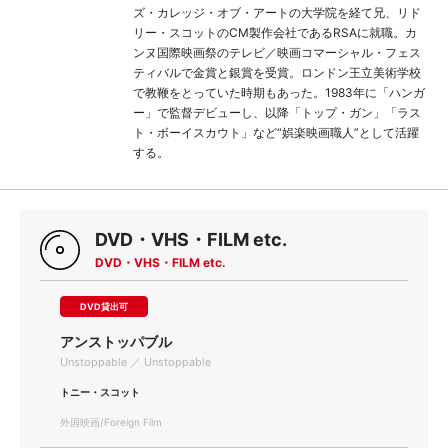
ズ・カレッジ・オブ・アートの大学院を経て兄、リド
リー・スコットのCM製作会社であるRSAに就職。カ
ンヌ国際映画祭のテレビ／映画コマーシャル・フェス
ティバルで金賞と銀賞を受賞。ロンドン王立美術学校
で教鞭をとっていた時期もあった。1983年に「ハンガ
ー」で監督デビューし、以降「トップ・ガン」「ラス
ト・ボーイスカウト」など“娯楽映画職人”として活躍
する。
DVD・VHS・FILM etc.
DVD・VHS・FILM etc.
DVD貸出可
アンストッパブル
Unstoppable ／ Unstoppable
トニー・スコット
外国映画/Foreign Film