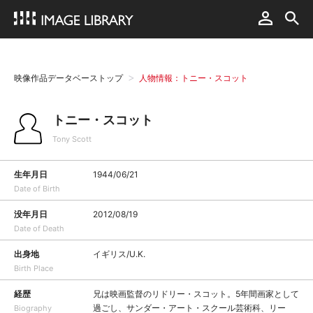
映像作品データベーストップ
人物情報：トニー・スコット
トニー・スコット
Tony Scott
生年月日
1944/06/21
Date of Birth
没年月日
2012/08/19
Date of Death
出身地
イギリス/U.K.
Birth Place
経歴
兄は映画監督のリドリー・スコット。5年間画家として
過ごし、サンダー・アート・スクール芸術科、リー
Biography