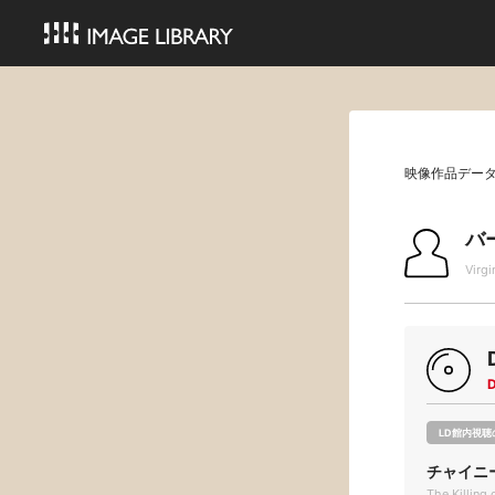
映像作品デー
バ
Virgi
LD館内視聴
チャイニ
The Killing